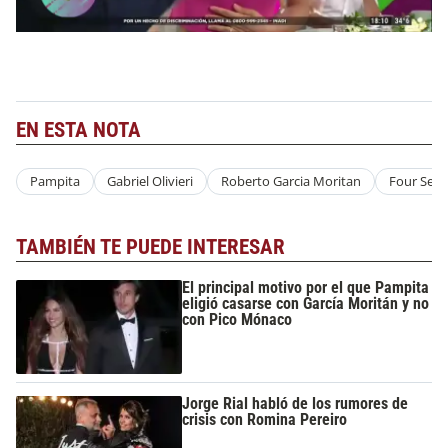
EN ESTA NOTA
Pampita
Gabriel Olivieri
Roberto Garcia Moritan
Four Sea
TAMBIÉN TE PUEDE INTERESAR
El principal motivo por el que Pampita
eligió casarse con García Moritán y no
con Pico Mónaco
Jorge Rial habló de los rumores de
crisis con Romina Pereiro