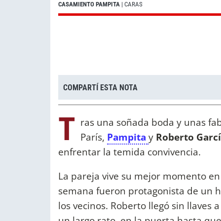
CASAMIENTO PAMPITA
| CARAS
COMPARTÍ ESTA NOTA
T
ras una soñada boda y unas fab
París,
Pampita
y
Roberto Garc
enfrentar la temida convivencia.
La pareja vive su mejor momento en l
semana fueron protagonista de un he
los vecinos. Roberto llegó sin llaves
un largo rato, en la puerta hasta qu