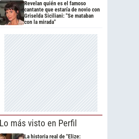
Revelan quién es el famoso
cantante que estaría de novio con
Griselda Siciliani: "Se mataban
con la mirada"
Lo más visto en Perfil
La historia real de "Elize: