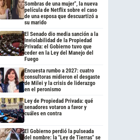
Sombras de una mujer", la nueva
película de Netflix sobre el caso
de una esposa que descuartizó a
su marido
El Senado dio media sanción a la
Inviolabilidad de la Propiedad
Privada: el Gobierno tuvo que
ceder en la Ley del Manejo del
Fuego
Encuesta rumbo a 2027: cuatro
consultoras midieron el desgaste
de Milei y la crisis de liderazgo
en el peronismo
Ley de Propiedad Privada: qué
senadores votaron a favor y
cuáles en contra
El Gobierno perdió la pulseada
del nombre: la "Ley de Tierras" se