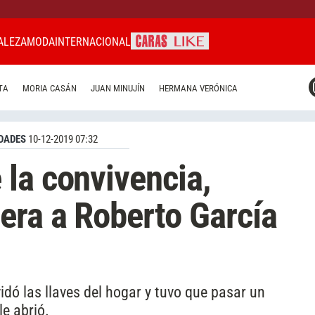
ALEZA
MODA
INTERNACIONAL
CARAS MIAMI
TA
MORIA CASÁN
JUAN MINUJÍN
HERMANA VERÓNICA
CARAS BRASIL
CARAS URUGUAY
DADES
10-12-2019 07:32
la convivencia,
era a Roberto García
dó las llaves del hogar y tuvo que pasar un
le abrió.