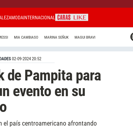
ALEZA
MODA
INTERNACIONAL
CARAS MIAMI
MESSI
MIA CAMBIASO
MARINA SEÑUK
MAGUI BRAVI
CARAS BRASIL
CARAS URUGUAY
DADES
02-09-2024 20:52
ck de Pampita para
un evento en su
co
n el país centroamericano afrontando