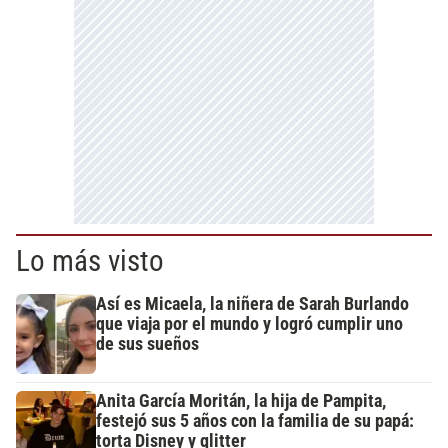
Lo más visto
Así es Micaela, la niñera de Sarah Burlando
que viaja por el mundo y logró cumplir uno
de sus sueños
Anita García Moritán, la hija de Pampita,
festejó sus 5 años con la familia de su papá:
torta Disney y glitter