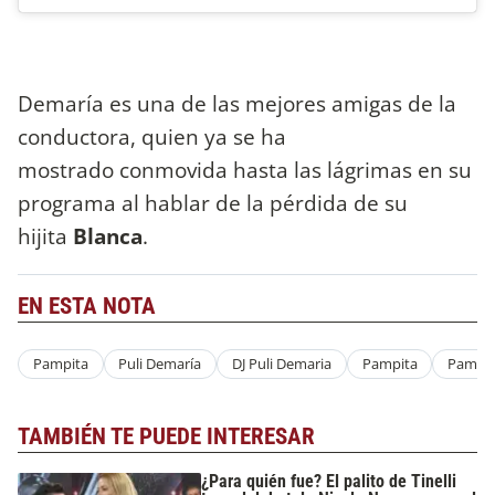
Demaría es una de las mejores amigas de la
conductora, quien ya se ha
mostrado conmovida hasta las lágrimas
en su
programa al hablar de la pérdida de su
hijita
Blanca
.
EN ESTA NOTA
Pampita
Puli Demaría
DJ Puli Demaria
Pampita
Pampit
TAMBIÉN TE PUEDE INTERESAR
¿Para quién fue? El palito de Tinelli