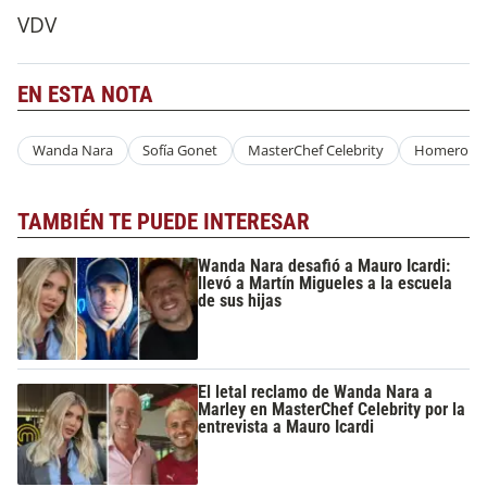
VDV
EN ESTA NOTA
Wanda Nara
Sofía Gonet
MasterChef Celebrity
Homero Pe
TAMBIÉN TE PUEDE INTERESAR
Wanda Nara desafió a Mauro Icardi:
llevó a Martín Migueles a la escuela
de sus hijas
El letal reclamo de Wanda Nara a
Marley en MasterChef Celebrity por la
entrevista a Mauro Icardi