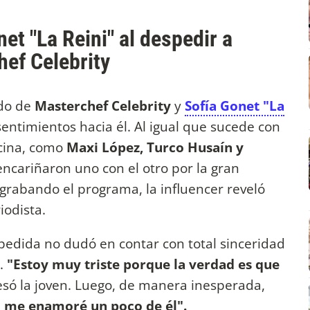
et "La Reini" al despedir a
hef Celebrity
ado de
Masterchef Celebrity
y
Sofía Gonet "La
ntimientos hacia él. Al igual que sucede con
ocina, como
Maxi López, Turco Husaín y
encariñaron uno con el otro por la gran
grabando el programa, la influencer reveló
iodista.
pedida no dudó en contar con total sinceridad
.
"Estoy muy triste porque la verdad es que
só la joven. Luego, de manera inesperada,
o me enamoré un poco de él".