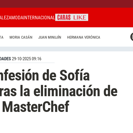
ALEZA
MODA
INTERNACIONAL
CARAS MIAMI
TA
MORIA CASÁN
JUAN MINUJÍN
HERMANA VERÓNICA
CARAS BRASIL
CARAS URUGUAY
DADES
29-10-2025 09:16
nfesión de Sofía
tras la eliminación de
n MasterChef