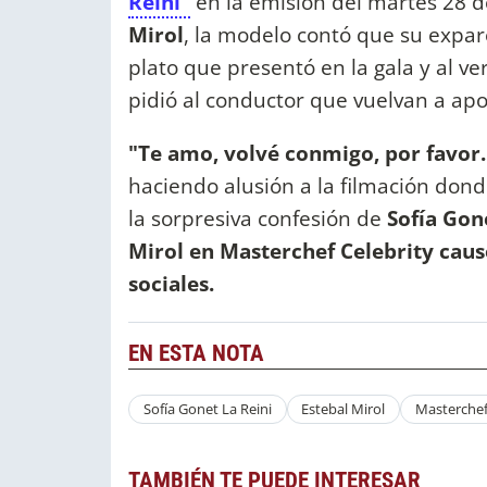
Reini"
en la emisión del martes 28 de
Mirol
, la modelo contó que su expa
plato que presentó en la gala y al ve
pidió al conductor que vuelvan a ap
"Te amo, volvé conmigo, por favor
haciendo alusión a la filmación dond
la sorpresiva confesión de
Sofía Gon
Mirol en Masterchef Celebrity caus
sociales.
EN ESTA NOTA
Sofía Gonet La Reini
Estebal Mirol
Masterchef
TAMBIÉN TE PUEDE INTERESAR