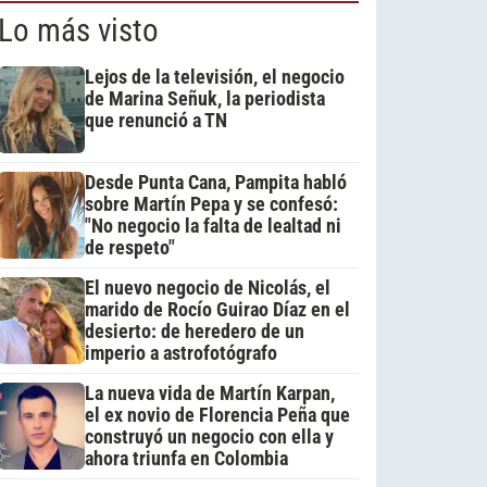
Lo más visto
Lejos de la televisión, el negocio
de Marina Señuk, la periodista
que renunció a TN
Desde Punta Cana, Pampita habló
sobre Martín Pepa y se confesó:
"No negocio la falta de lealtad ni
de respeto"
El nuevo negocio de Nicolás, el
marido de Rocío Guirao Díaz en el
desierto: de heredero de un
imperio a astrofotógrafo
La nueva vida de Martín Karpan,
el ex novio de Florencia Peña que
construyó un negocio con ella y
ahora triunfa en Colombia