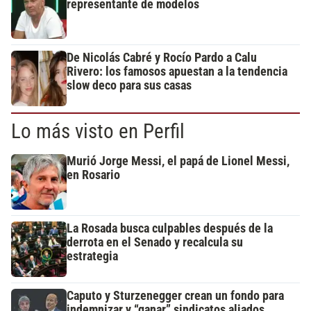
representante de modelos
De Nicolás Cabré y Rocío Pardo a Calu
Rivero: los famosos apuestan a la tendencia
slow deco para sus casas
Lo más visto en Perfil
Murió Jorge Messi, el papá de Lionel Messi,
en Rosario
La Rosada busca culpables después de la
derrota en el Senado y recalcula su
estrategia
Caputo y Sturzenegger crean un fondo para
indemnizar y “ganar” sindicatos aliados