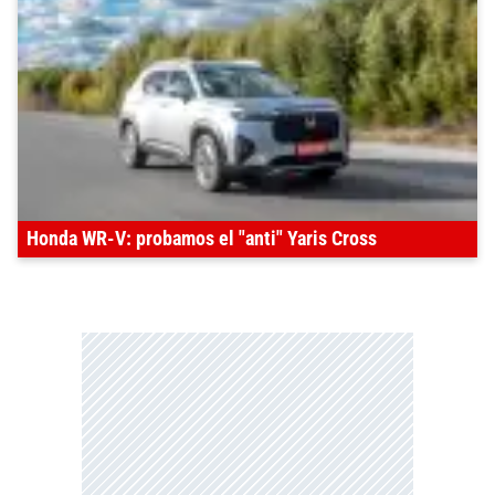
Honda WR-V: probamos el "anti" Yaris Cross