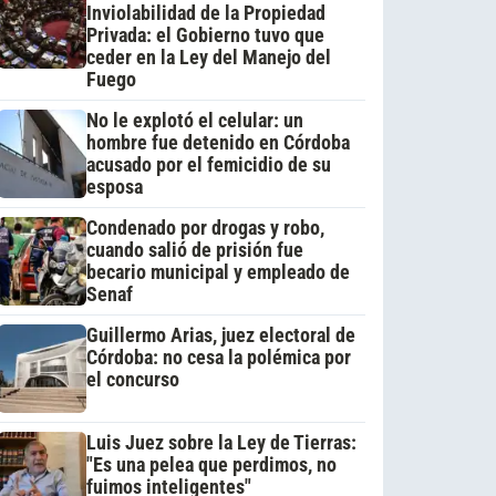
Inviolabilidad de la Propiedad
Privada: el Gobierno tuvo que
ceder en la Ley del Manejo del
Fuego
No le explotó el celular: un
hombre fue detenido en Córdoba
acusado por el femicidio de su
esposa
Condenado por drogas y robo,
cuando salió de prisión fue
becario municipal y empleado de
Senaf
Guillermo Arias, juez electoral de
Córdoba: no cesa la polémica por
el concurso
Luis Juez sobre la Ley de Tierras:
"Es una pelea que perdimos, no
fuimos inteligentes"