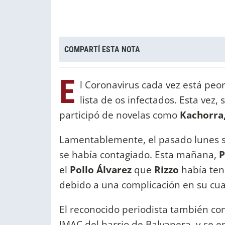
COMPARTÍ ESTA NOTA
E
l Coronavirus cada vez está peo
lista de os infectados. Esta vez,
participó de novelas como
Kachorra,
Lamentablemente, el pasado lunes se
se había contagiado. Esta mañana,
P
el
Pollo Álvarez
que
Rizzo
había ten
debido a una complicación en su cu
El reconocido periodista también co
IMAC del barrio de Balvanera, y se