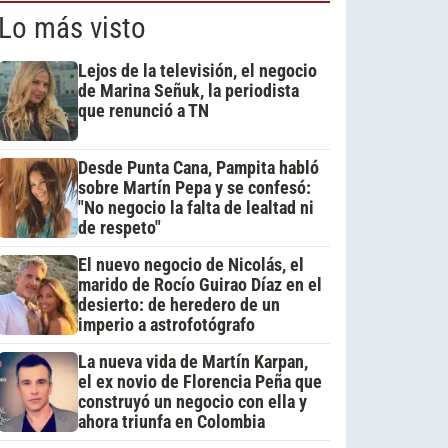
Lo más visto
Lejos de la televisión, el negocio
de Marina Señuk, la periodista
que renunció a TN
Desde Punta Cana, Pampita habló
sobre Martín Pepa y se confesó:
"No negocio la falta de lealtad ni
de respeto"
El nuevo negocio de Nicolás, el
marido de Rocío Guirao Díaz en el
desierto: de heredero de un
imperio a astrofotógrafo
La nueva vida de Martín Karpan,
el ex novio de Florencia Peña que
construyó un negocio con ella y
ahora triunfa en Colombia