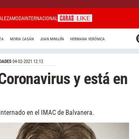
ALEZA
MODA
INTERNACIONAL
CARAS MIAMI
TA
MORIA CASÁN
JUAN MINUJÍN
HERMANA VERÓNICA
CARAS BRASIL
CARAS URUGUAY
DADES
04-02-2021 12:12
 Coronavirus y está en
 internado en el IMAC de Balvanera.