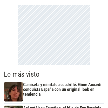
Lo más visto
Camiseta y minifalda cuadrillé: Gime Accardi
conquista España con un original look en
tendencia
Así está hoy Faustino, el hijo de Eva Bargiela