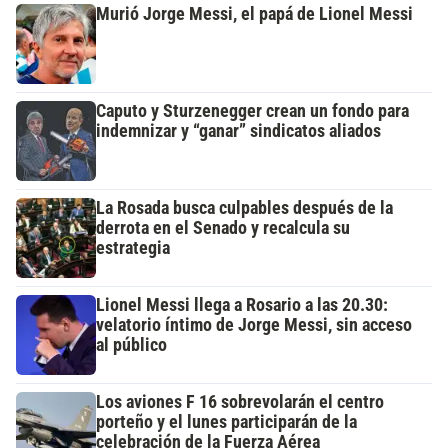
Murió Jorge Messi, el papá de Lionel Messi
Caputo y Sturzenegger crean un fondo para
indemnizar y “ganar” sindicatos aliados
La Rosada busca culpables después de la
derrota en el Senado y recalcula su
estrategia
Lionel Messi llega a Rosario a las 20.30:
velatorio íntimo de Jorge Messi, sin acceso
al público
Los aviones F 16 sobrevolarán el centro
porteño y el lunes participarán de la
celebración de la Fuerza Aérea