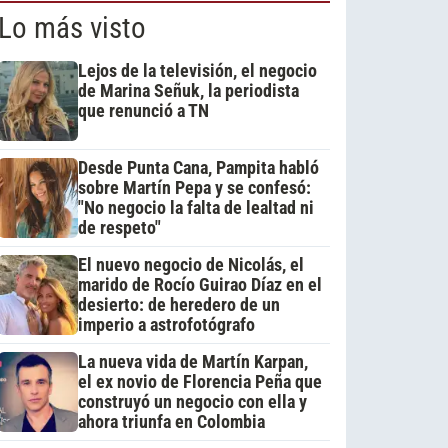
Lo más visto
Lejos de la televisión, el negocio
de Marina Señuk, la periodista
que renunció a TN
Desde Punta Cana, Pampita habló
sobre Martín Pepa y se confesó:
"No negocio la falta de lealtad ni
de respeto"
El nuevo negocio de Nicolás, el
marido de Rocío Guirao Díaz en el
desierto: de heredero de un
imperio a astrofotógrafo
La nueva vida de Martín Karpan,
el ex novio de Florencia Peña que
construyó un negocio con ella y
ahora triunfa en Colombia