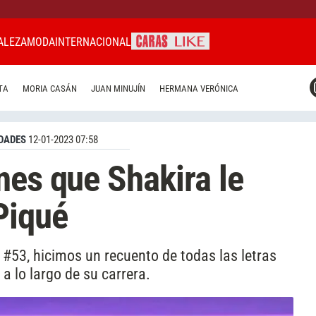
ALEZA
MODA
INTERNACIONAL
CARAS MIAMI
TA
MORIA CASÁN
JUAN MINUJÍN
HERMANA VERÓNICA
CARAS BRASIL
CARAS URUGUAY
DADES
12-01-2023 07:58
nes que Shakira le
Piqué
n #53, hicimos un recuento de todas las letras
 a lo largo de su carrera.