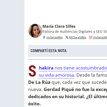
María Clara Silles
Editora de Audiencias Digitales y SEO St
mclarasilles
MClaraSilles
mclarasill
COMPARTÍ ESTA NOTA
S
hakira
nos tiene acostumbrados
su vida amorosa
. Desde la fam
De La Rúa
que, cada vez que sucede
nueva.
Gerdad Piqué no fue la exce
dedicados en su historial. ¿El últi
éxito.