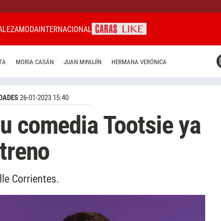
ALEZA
MODA
INTERNACIONAL
CARAS MIAMI
TA
MORIA CASÁN
JUAN MINUJÍN
HERMANA VERÓNICA
CARAS BRASIL
CARAS URUGUAY
DADES
26-01-2023 15:40
u comedia Tootsie ya
streno
le Corrientes.