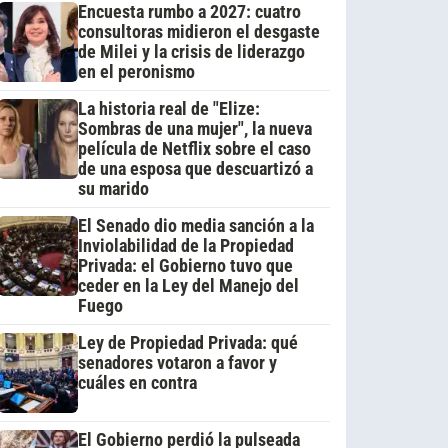
Encuesta rumbo a 2027: cuatro
consultoras midieron el desgaste
de Milei y la crisis de liderazgo
en el peronismo
La historia real de "Elize:
Sombras de una mujer", la nueva
película de Netflix sobre el caso
de una esposa que descuartizó a
su marido
El Senado dio media sanción a la
Inviolabilidad de la Propiedad
Privada: el Gobierno tuvo que
ceder en la Ley del Manejo del
Fuego
Ley de Propiedad Privada: qué
senadores votaron a favor y
cuáles en contra
El Gobierno perdió la pulseada