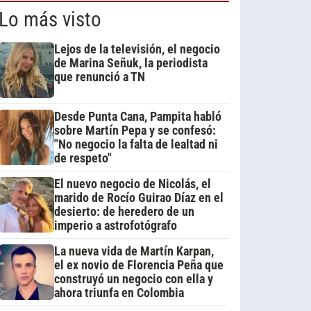
Lo más visto
Lejos de la televisión, el negocio
de Marina Señuk, la periodista
que renunció a TN
Desde Punta Cana, Pampita habló
sobre Martín Pepa y se confesó:
"No negocio la falta de lealtad ni
de respeto"
El nuevo negocio de Nicolás, el
marido de Rocío Guirao Díaz en el
desierto: de heredero de un
imperio a astrofotógrafo
La nueva vida de Martín Karpan,
el ex novio de Florencia Peña que
construyó un negocio con ella y
ahora triunfa en Colombia