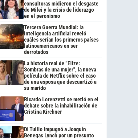
consultoras midieron el desgaste
de Milei y la crisis de liderazgo
en el peronismo
Tercera Guerra Mundial: la
inteligencia artificial reveló
cuáles serían los primeros países
latinoamericanos en ser
derrotados
La historia real de "Elize:
Sombras de una mujer", la nueva
película de Netflix sobre el caso
de una esposa que descuartizó a
su marido
Ricardo Lorenzetti se metió en el
debate sobre la inhabilitación de
Cristina Kirchner
Di Tullio impugnó a Joaquín
Benegas Lynch por un presunto