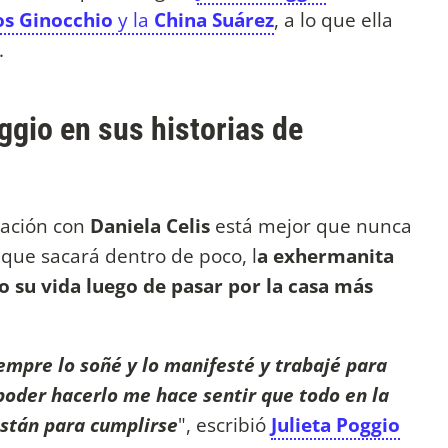
s Ginocchio
y la
China Suárez
, a lo que ella
.
gio en sus historias de
lación con
Daniela Celis
está mejor que nunca
 que sacará dentro de poco, l
a exhermanita
o su vida luego de pasar por la casa más
siempre lo soñé y lo manifesté y trabajé para
poder hacerlo me hace sentir que todo en la
están para cumplirse
", escribió
Julieta Poggio