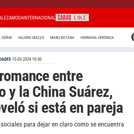
ALEZA
MODA
INTERNACIONAL
CARAS MIAMI
 SEÑUK
VALERIA MAZZA
MARU BOTANA
HERMANA VERÓNICA
CARAS BRASIL
CARAS URUGUAY
DADES
15-03-2024 10:50
 romance entre
 y la China Suárez,
veló si está en pareja
 sociales para dejar en claro como se encuentra