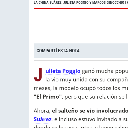
LA CHINA SUÁREZ, JULIETA POGGIO Y MARCOS GINOCCHIO
| 
COMPARTÍ ESTA NOTA
J
ulieta Poggio
ganó mucha popul
la vio muy unida con su compañe
meses, la modelo ocupó todos los m
"El Primo"
, pero que su relación se
Ahora,
el salteño se vio involucrad
Suárez
, e incluso estuvo invitado a
donde se los vio juntos, y luego sali