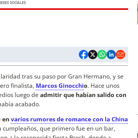
REDES SOCIALES
aridad tras su paso por Gran Hermano, y se
ro finalista,
Marcos Ginocchi
o
. Hace unos
edios luego de
admitir que habían salido con
 había acabado.
o en
varios rumores de romance con la China
 su cumpleaños, que primero fue en un bar,
eron a la reconocida fiesta Bresh, donde a