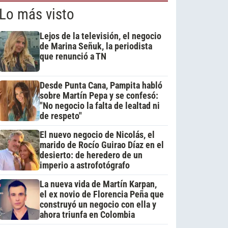
Lo más visto
Lejos de la televisión, el negocio
de Marina Señuk, la periodista
que renunció a TN
Desde Punta Cana, Pampita habló
sobre Martín Pepa y se confesó:
"No negocio la falta de lealtad ni
de respeto"
El nuevo negocio de Nicolás, el
marido de Rocío Guirao Díaz en el
desierto: de heredero de un
imperio a astrofotógrafo
La nueva vida de Martín Karpan,
el ex novio de Florencia Peña que
construyó un negocio con ella y
ahora triunfa en Colombia