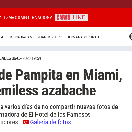
ALEZA
MODA
INTERNACIONAL
CARAS MIAMI
TA
MORIA CASÁN
JUAN MINUJÍN
HERMANA VERÓNICA
CARAS BRASIL
CARAS URUGUAY
DADES
06-02-2023 19:54
de Pampita en Miami,
semiless azabache
e varios días de no compartir nuevas fotos de
entadora de El Hotel de los Famosos
uidores.
Galería de fotos