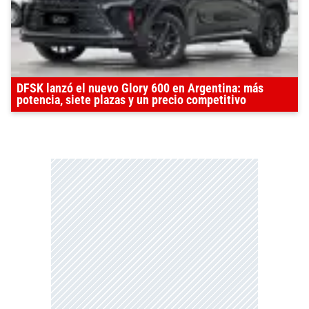
DFSK lanzó el nuevo Glory 600 en Argentina: más
potencia, siete plazas y un precio competitivo