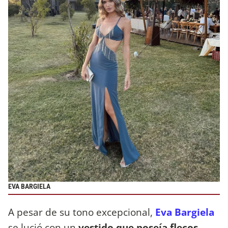
EVA BARGIELA
A pesar de su tono excepcional,
Eva Bargiela
se lució con un
vestido que poseía flecos