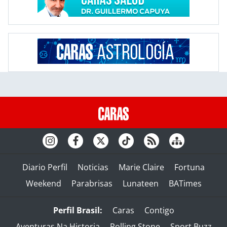
Diario Perfil
Noticias
Marie Claire
Fortuna
Weekend
Parabrisas
Lunateen
BATimes
Perfil Brasil:
Caras
Contigo
Aventuras Na Historia
Rolling Stone
Sport Buzz