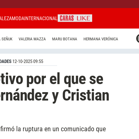
ALEZA
MODA
INTERNACIONAL
CARAS MIAMI
 SEÑUK
VALERIA MAZZA
MARU BOTANA
HERMANA VERÓNICA
CARAS BRASIL
CARAS URUGUAY
DADES
12-10-2025 09:55
tivo por el que se
ernández y Cristian
nfirmó la ruptura en un comunicado que