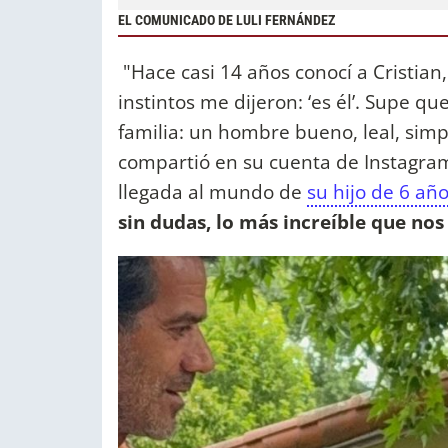
EL COMUNICADO DE LULI FERNÁNDEZ
"Hace casi 14 años conocí a Cristian,
instintos me dijeron: ‘es él’. Supe q
familia: un hombre bueno, leal, sim
compartió en su cuenta de Instagram. 
llegada al mundo de
su hijo de 6 año
sin dudas, lo más increíble que nos