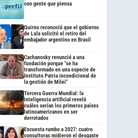
con gente que piensa
Quirno reconoció que el gobierno
de Lula solicitó el retiro del
embajador argentino en Brasil
Cachanosky renunció a una
fundación porque "se ha
transformado en una especie de
Instituto Patria incondicional de
la gestión de Milei"
Tercera Guerra Mundial: la
inteligencia artificial reveló
cuáles serían los primeros países
latinoamericanos en ser
derrotados
Encuesta rumbo a 2027: cuatro
consultoras midieron el desgaste