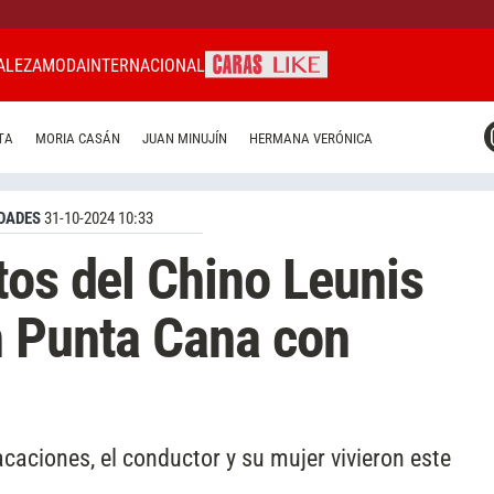
ALEZA
MODA
INTERNACIONAL
CARAS MIAMI
TA
MORIA CASÁN
JUAN MINUJÍN
HERMANA VERÓNICA
CARAS BRASIL
CARAS URUGUAY
DADES
31-10-2024 10:33
tos del Chino Leunis
n Punta Cana con
aciones, el conductor y su mujer vivieron este