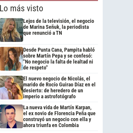
Lo más visto
Lejos de la televisión, el negocio
de Marina Señuk, la periodista
que renunció a TN
Desde Punta Cana, Pampita habló
sobre Martín Pepa y se confesó:
"No negocio la falta de lealtad ni
de respeto"
El nuevo negocio de Nicolás, el
marido de Rocío Guirao Díaz en el
desierto: de heredero de un
imperio a astrofotógrafo
La nueva vida de Martín Karpan,
el ex novio de Florencia Peña que
construyó un negocio con ella y
ahora triunfa en Colombia