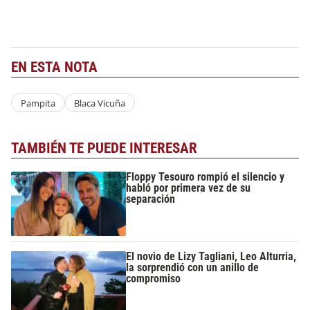
EN ESTA NOTA
Pampita
Blaca Vicuña
TAMBIÉN TE PUEDE INTERESAR
Floppy Tesouro rompió el silencio y
habló por primera vez de su
separación
El novio de Lizy Tagliani, Leo Alturria,
la sorprendió con un anillo de
compromiso