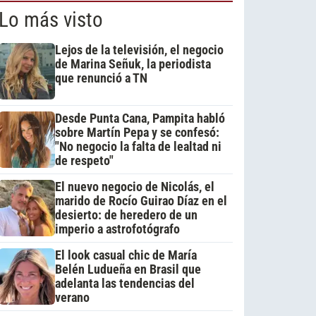
Lo más visto
Lejos de la televisión, el negocio
de Marina Señuk, la periodista
que renunció a TN
Desde Punta Cana, Pampita habló
sobre Martín Pepa y se confesó:
"No negocio la falta de lealtad ni
de respeto"
El nuevo negocio de Nicolás, el
marido de Rocío Guirao Díaz en el
desierto: de heredero de un
imperio a astrofotógrafo
El look casual chic de María
Belén Ludueña en Brasil que
adelanta las tendencias del
verano