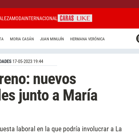
ALEZA
MODA
INTERNACIONAL
CARAS MIAMI
TA
MORIA CASÁN
JUAN MINUJÍN
HERMANA VERÓNICA
CARAS BRASIL
CARAS URUGUAY
DADES
17-05-2023 19:44
reno: nuevos
les junto a María
esta laboral en la que podría involucrar a La