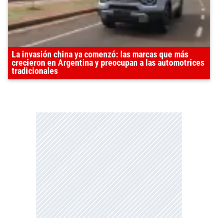
La invasión china ya comenzó: las marcas que más
crecieron en Argentina y preocupan a las automotrices
tradicionales