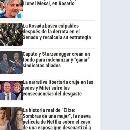
Lionel Messi, en Rosario
La Rosada busca culpables
después de la derrota en el
Senado y recalcula su estrategia
Caputo y Sturzenegger crean un
fondo para indemnizar y “ganar”
sindicatos aliados
La narrativa libertaria cruje en las
redes y Milei sufre las
consecuencias del desgaste
La historia real de "Elize:
Sombras de una mujer", la nueva
película de Netflix sobre el caso
de una esposa que descuartizó a