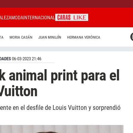
ALEZA
MODA
INTERNACIONAL
CARAS MIAMI
TA
MORIA CASÁN
JUAN MINUJÍN
HERMANA VERÓNICA
CARAS BRASIL
CARAS URUGUAY
DADES
06-03-2023 21:46
 animal print para el
Vuitton
nte en el desfile de Louis Vuitton y sorprendió