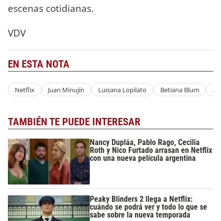
escenas cotidianas.
VDV
EN ESTA NOTA
Netflix
Juan Minujín
Luisana Lopilato
Betiana Blum
An
TAMBIÉN TE PUEDE INTERESAR
Nancy Dupláa, Pablo Rago, Cecilia
Roth y Nico Furtado arrasan en Netflix
con una nueva película argentina
Peaky Blinders 2 llega a Netflix:
cuándo se podrá ver y todo lo que se
sabe sobre la nueva temporada