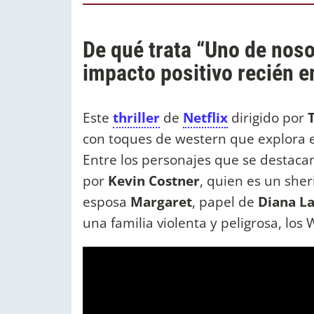
De qué trata “Uno de nosot
impacto positivo recién en
Este
thriller
de
Netflix
dirigido por
con toques de western que explora el 
Entre los personajes que se destacan
por
Kevin Costner
, quien es un sher
esposa
Margaret
, papel de
Diana L
una familia violenta y peligrosa, los