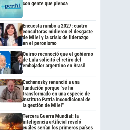
con gente que piensa
Encuesta rumbo a 2027: cuatro
consultoras midieron el desgaste
de Milei y la crisis de liderazgo
en el peronismo
Quirno reconoció que el gobierno
de Lula solicitó el retiro del
embajador argentino en Brasil
Cachanosky renunció a una
fundación porque "se ha
transformado en una especie de
Instituto Patria incondicional de
la gestión de Milei"
Tercera Guerra Mundial: la
inteligencia artificial reveló
cuáles serían los primeros países