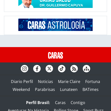
Diario Perfil
Noticias
Marie Claire
Fortuna
Weekend
Parabrisas
Lunateen
BATimes
Perfil Brasil:
Caras
Contigo
Aventuras Na Historia
Rolling Stone
Sport Buzz