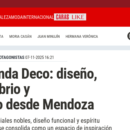
ALEZA
MODA
INTERNACIONAL
CARAS MIAMI
TA
MORIA CASÁN
JUAN MINUJÍN
HERMANA VERÓNICA
CARAS BRASIL
CARAS URUGUAY
OTAGONISTAS
07-11-2025 16:21
enda Deco: diseño,
brio y
o desde Mendoza
les nobles, diseño funcional y espíritu
 se consolida como un espacio de inspiración