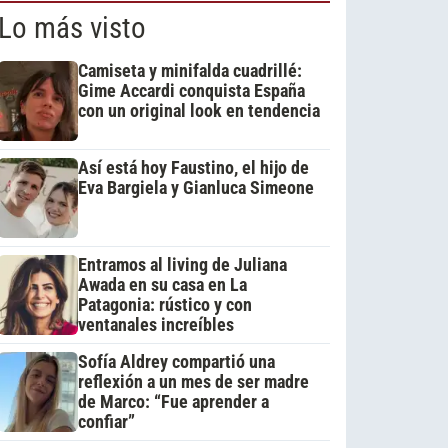
Lo más visto
Camiseta y minifalda cuadrillé:
Gime Accardi conquista España
con un original look en tendencia
Así está hoy Faustino, el hijo de
Eva Bargiela y Gianluca Simeone
Entramos al living de Juliana
Awada en su casa en La
Patagonia: rústico y con
ventanales increíbles
Sofía Aldrey compartió una
reflexión a un mes de ser madre
de Marco: “Fue aprender a
confiar”