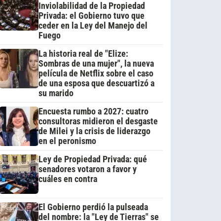
Inviolabilidad de la Propiedad
Privada: el Gobierno tuvo que
ceder en la Ley del Manejo del
Fuego
La historia real de "Elize:
Sombras de una mujer", la nueva
película de Netflix sobre el caso
de una esposa que descuartizó a
su marido
Encuesta rumbo a 2027: cuatro
consultoras midieron el desgaste
de Milei y la crisis de liderazgo
en el peronismo
Ley de Propiedad Privada: qué
senadores votaron a favor y
cuáles en contra
El Gobierno perdió la pulseada
del nombre: la "Ley de Tierras" se