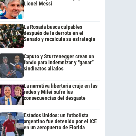
Lionel Messi
La Rosada busca culpables
después de la derrota en el
Senado y recalcula su estrategia
Caputo y Sturzenegger crean un
fondo para indemnizar y “ganar”
sindicatos aliados
La narrativa libertaria cruje en las
redes y Milei sufre las
consecuencias del desgaste
Estados Unidos: un futbolista
argentino fue detenido por el ICE
en un aeropuerto de Florida