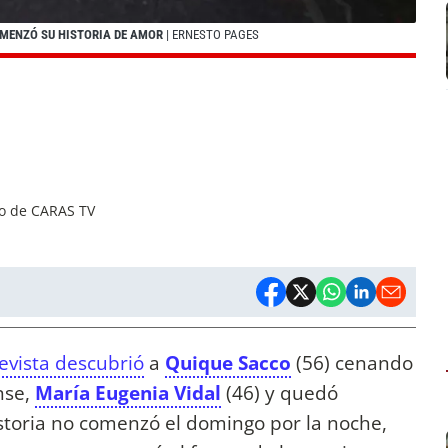
OMENZÓ SU HISTORIA DE AMOR
| ERNESTO PAGES
co de CARAS TV
revista descubrió
a
Quique Sacco
(56) cenando
nse,
María Eugenia Vidal
(46)
y quedó
storia no comenzó el domingo por la noche,