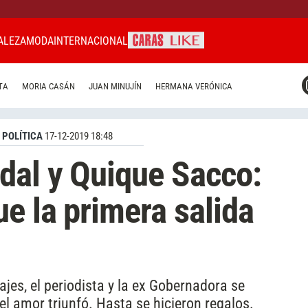
ALEZA
MODA
INTERNACIONAL
CARAS MIAMI
TA
MORIA CASÁN
JUAN MINUJÍN
HERMANA VERÓNICA
CARAS BRASIL
CARAS URUGUAY
 POLÍTICA
17-12-2019 18:48
dal y Quique Sacco:
e la primera salida
es, el periodista y la ex Gobernadora se
el amor triunfó. Hasta se hicieron regalos.