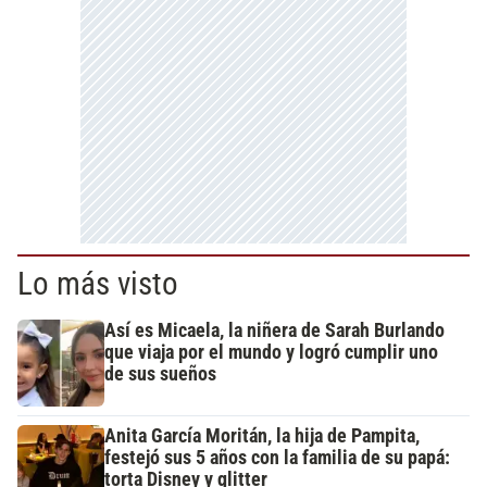
Lo más visto
Así es Micaela, la niñera de Sarah Burlando
que viaja por el mundo y logró cumplir uno
de sus sueños
Anita García Moritán, la hija de Pampita,
festejó sus 5 años con la familia de su papá:
torta Disney y glitter