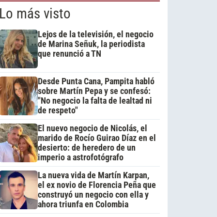
Lo más visto
Lejos de la televisión, el negocio
de Marina Señuk, la periodista
que renunció a TN
Desde Punta Cana, Pampita habló
sobre Martín Pepa y se confesó:
"No negocio la falta de lealtad ni
de respeto"
El nuevo negocio de Nicolás, el
marido de Rocío Guirao Díaz en el
desierto: de heredero de un
imperio a astrofotógrafo
La nueva vida de Martín Karpan,
el ex novio de Florencia Peña que
construyó un negocio con ella y
ahora triunfa en Colombia