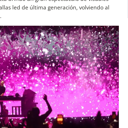
llas led de última generación, volviendo al
.