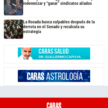
indemnizar y “ganar” sindicatos aliados
La Rosada busca culpables después de la
derrota en el Senado y recalcula su
estrategia