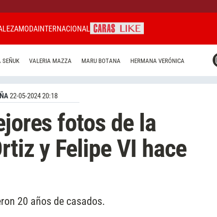
ALEZA
MODA
INTERNACIONAL
CARAS MIAMI
 SEÑUK
VALERIA MAZZA
MARU BOTANA
HERMANA VERÓNICA
CARAS BRASIL
CARAS URUGUAY
AÑA
22-05-2024 20:18
jores fotos de la
rtiz y Felipe VI hace
eron 20 años de casados.