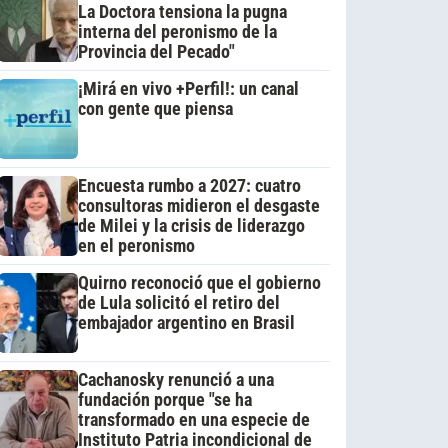
La Doctora tensiona la pugna
interna del peronismo de la
Provincia del Pecado"
¡Mirá en vivo +Perfil!: un canal
con gente que piensa
Encuesta rumbo a 2027: cuatro
consultoras midieron el desgaste
de Milei y la crisis de liderazgo
en el peronismo
Quirno reconoció que el gobierno
de Lula solicitó el retiro del
embajador argentino en Brasil
Cachanosky renunció a una
fundación porque "se ha
transformado en una especie de
Instituto Patria incondicional de