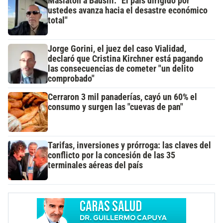
Maslatón a Bausili: "El país dirigido por
ustedes avanza hacia el desastre económico
total"
Jorge Gorini, el juez del caso Vialidad,
declaró que Cristina Kirchner está pagando
las consecuencias de cometer "un delito
comprobado"
Cerraron 3 mil panaderías, cayó un 60% el
consumo y surgen las "cuevas de pan"
Tarifas, inversiones y prórroga: las claves del
conflicto por la concesión de las 35
terminales aéreas del país