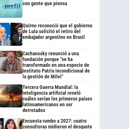
con gente que piensa
Quirno reconoció que el gobierno
de Lula solicitó el retiro del
embajador argentino en Brasil
Cachanosky renunció a una
fundación porque "se ha
transformado en una especie de
Instituto Patria incondicional de
la gestión de Milei"
Tercera Guerra Mundial: la
inteligencia artificial reveló
cuáles serían los primeros países
latinoamericanos en ser
derrotados
Encuesta rumbo a 2027: cuatro
consultoras midieron el desgaste