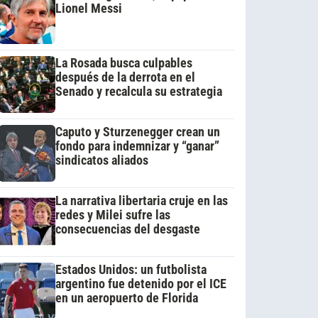
Lionel Messi
La Rosada busca culpables
después de la derrota en el
Senado y recalcula su estrategia
Caputo y Sturzenegger crean un
fondo para indemnizar y “ganar”
sindicatos aliados
La narrativa libertaria cruje en las
redes y Milei sufre las
consecuencias del desgaste
Estados Unidos: un futbolista
argentino fue detenido por el ICE
en un aeropuerto de Florida