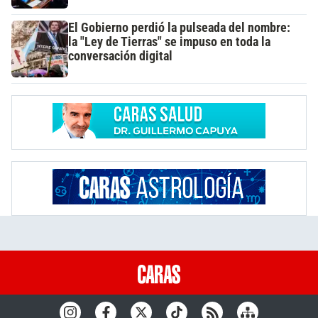
El Gobierno perdió la pulseada del nombre:
la "Ley de Tierras" se impuso en toda la
conversación digital