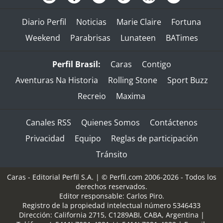
Diario Perfil
Noticias
Marie Claire
Fortuna
Weekend
Parabrisas
Lunateen
BATimes
Perfil Brasil:
Caras
Contigo
Aventuras Na Historia
Rolling Stone
Sport Buzz
Recreio
Maxima
Canales RSS
Quienes Somos
Contáctenos
Privacidad
Equipo
Reglas de participación
Tránsito
Caras - Editorial Perfil S.A.
| © Perfil.com 2006-2026 - Todos los
derechos reservados.
Editor responsable: Carlos Piro.
Registro de la propiedad intelectual número 5346433
Dirección:
California 2715
,
C1289ABI
,
CABA, Argentina
|