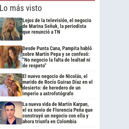
Lo más visto
Lejos de la televisión, el negocio
de Marina Señuk, la periodista
que renunció a TN
Desde Punta Cana, Pampita habló
sobre Martín Pepa y se confesó:
"No negocio la falta de lealtad ni
de respeto"
El nuevo negocio de Nicolás, el
marido de Rocío Guirao Díaz en el
desierto: de heredero de un
imperio a astrofotógrafo
La nueva vida de Martín Karpan,
el ex novio de Florencia Peña que
construyó un negocio con ella y
ahora triunfa en Colombia