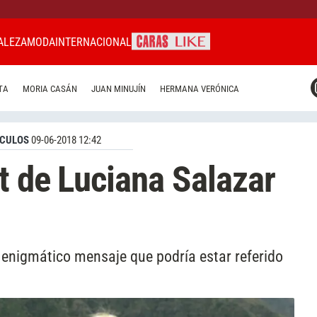
ALEZA
MODA
INTERNACIONAL
CARAS MIAMI
TA
MORIA CASÁN
JUAN MINUJÍN
HERMANA VERÓNICA
CARAS BRASIL
CARAS URUGUAY
CULOS
09-06-2018 12:42
t de Luciana Salazar
 enigmático mensaje que podría estar referido