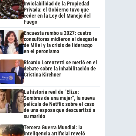
Inviolabilidad de la Propiedad
Privada: el Gobierno tuvo que
ceder en la Ley del Manejo del
Fuego
Encuesta rumbo a 2027: cuatro
consultoras midieron el desgaste
de Milei y la crisis de liderazgo
en el peronismo
Ricardo Lorenzetti se metió en el
debate sobre la inhabilitación de
Cristina Kirchner
La historia real de "Elize:
Sombras de una mujer", la nueva
película de Netflix sobre el caso
de una esposa que descuartizó a
su marido
Tercera Guerra Mundial: la
inteligencia artificial reveló