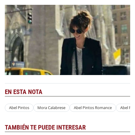
EN ESTA NOTA
Abel Pintos
Mora Calabrese
Abel Pintos Romance
Abel Pi
TAMBIÉN TE PUEDE INTERESAR