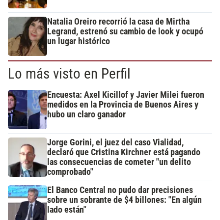
Natalia Oreiro recorrió la casa de Mirtha
Legrand, estrenó su cambio de look y ocupó
un lugar histórico
Lo más visto en Perfil
Encuesta: Axel Kicillof y Javier Milei fueron
medidos en la Provincia de Buenos Aires y
hubo un claro ganador
Jorge Gorini, el juez del caso Vialidad,
declaró que Cristina Kirchner está pagando
las consecuencias de cometer "un delito
comprobado"
El Banco Central no pudo dar precisiones
sobre un sobrante de $4 billones: "En algún
lado están"