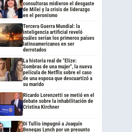
consultoras midieron el desgaste
de Milei y la crisis de liderazgo
en el peronismo
Tercera Guerra Mundial: la
inteligencia artificial reveló
cuáles serían los primeros países
latinoamericanos en ser
derrotados
La historia real de "Elize:
Sombras de una mujer", la nueva
película de Netflix sobre el caso
de una esposa que descuartizó a
su marido
Ricardo Lorenzetti se metió en el
debate sobre la inhabilitación de
Cristina Kirchner
Di Tullio impugnó a Joaquín
Benegas Lynch por un presunto