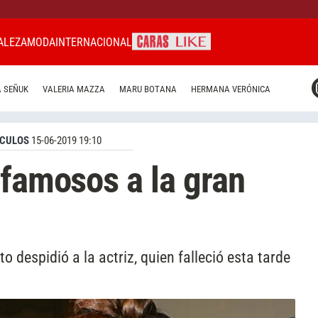
ALEZA
MODA
INTERNACIONAL
CARAS MIAMI
 SEÑUK
VALERIA MAZZA
MARU BOTANA
HERMANA VERÓNICA
CARAS BRASIL
CARAS URUGUAY
CULOS
15-06-2019 19:10
 famosos a la gran
 despidió a la actriz, quien falleció esta tarde