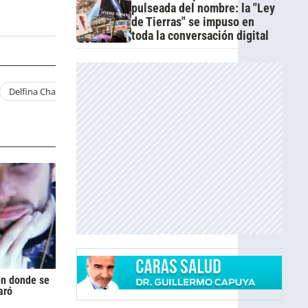
pulseada del nombre: la "Ley
de Tierras" se impuso en
toda la conversación digital
Delfina Chaves Y Albert Baro Atav
Brunia Atav
Delfi Chaves Y Otr
en donde se
aró