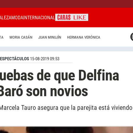
ALEZA
MODA
INTERNACIONAL
CARAS MIAMI
TA
MORIA CASÁN
JUAN MINUJÍN
HERMANA VERÓNICA
CARAS BRASIL
CARAS URUGUAY
ESPECTÁCULOS
15-08-2019 09:53
uebas de que Delfina
Baró son novios
 Marcela Tauro asegura que la parejita está viviendo