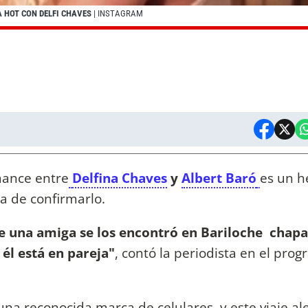
A HOT CON DELFI CHAVES
| INSTAGRAM
mance entre
Delfina Chaves
y
Albert Baró
es un h
a de confirmarlo.
e una amiga se los encontró en Bariloche chapa
él está en pareja"
, contó la periodista en el pro
.
r una reconocida marca de celulares, y este viaje al