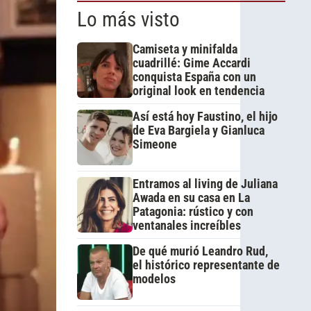
Lo más visto
Camiseta y minifalda
cuadrillé: Gime Accardi
conquista España con un
original look en tendencia
Así está hoy Faustino, el hijo
de Eva Bargiela y Gianluca
Simeone
Entramos al living de Juliana
Awada en su casa en La
Patagonia: rústico y con
ventanales increíbles
De qué murió Leandro Rud,
el histórico representante de
modelos