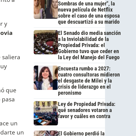
Sombras de una mujer", la
nueva película de Netflix
sobre el caso de una esposa
que descuartizó a su marido
r y
novia
El Senado dio media sanción
a la Inviolabilidad de la
Propiedad Privada: el
Gobierno tuvo que ceder en
 saliera
la Ley del Manejo del Fuego
muy
Encuesta rumbo a 2027:
cuatro consultoras midieron
el desgaste de Milei y la
crisis de liderazgo en el
mó que
peronismo
o pasa
Ley de Propiedad Privada:
qué senadores votaron a
favor y cuáles en contra
hace un
 darte un
El Gobierno perdió la