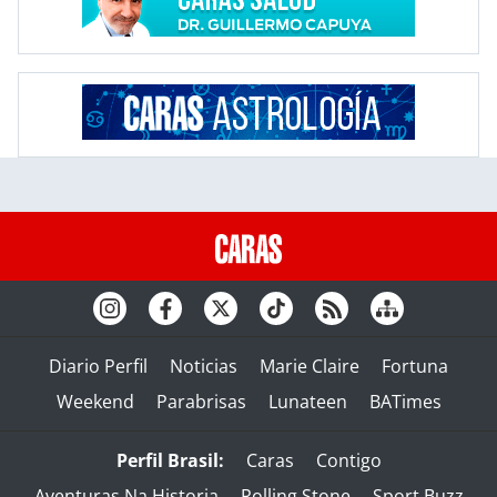
Diario Perfil
Noticias
Marie Claire
Fortuna
Weekend
Parabrisas
Lunateen
BATimes
Perfil Brasil:
Caras
Contigo
Aventuras Na Historia
Rolling Stone
Sport Buzz