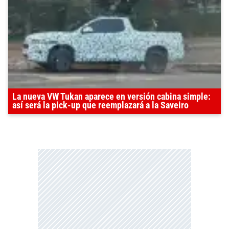
La nueva VW Tukan aparece en versión cabina simple:
así será la pick-up que reemplazará a la Saveiro