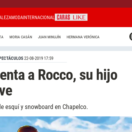
ALEZA
MODA
INTERNACIONAL
CARAS MIAMI
TA
MORIA CASÁN
JUAN MINUJÍN
HERMANA VERÓNICA
CARAS BRASIL
CARAS URUGUAY
PECTÁCULOS
22-08-2019 17:59
enta a Rocco, su hijo
eve
de esquí y snowboard en Chapelco.