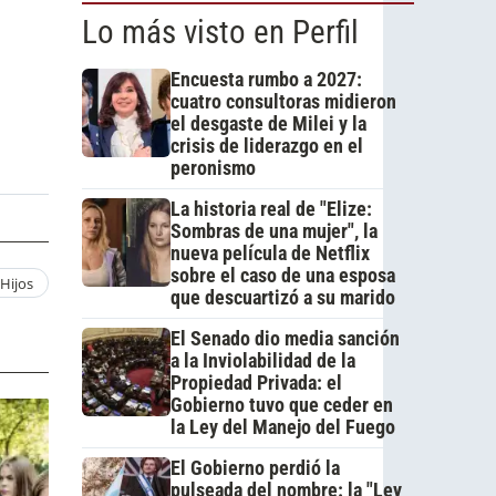
Lo más visto en Perfil
Encuesta rumbo a 2027:
cuatro consultoras midieron
el desgaste de Milei y la
crisis de liderazgo en el
peronismo
La historia real de "Elize:
Sombras de una mujer", la
nueva película de Netflix
sobre el caso de una esposa
 Hijos
que descuartizó a su marido
El Senado dio media sanción
a la Inviolabilidad de la
Propiedad Privada: el
Gobierno tuvo que ceder en
la Ley del Manejo del Fuego
El Gobierno perdió la
pulseada del nombre: la "Ley