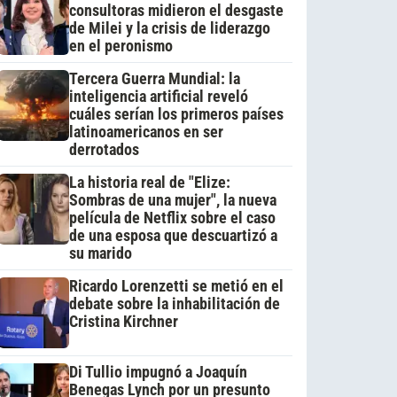
consultoras midieron el desgaste
de Milei y la crisis de liderazgo
en el peronismo
Tercera Guerra Mundial: la
inteligencia artificial reveló
cuáles serían los primeros países
latinoamericanos en ser
derrotados
La historia real de "Elize:
Sombras de una mujer", la nueva
película de Netflix sobre el caso
de una esposa que descuartizó a
su marido
Ricardo Lorenzetti se metió en el
debate sobre la inhabilitación de
Cristina Kirchner
Di Tullio impugnó a Joaquín
Benegas Lynch por un presunto