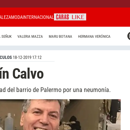
ALEZA
MODA
INTERNACIONAL
CARAS MIAMI
 SEÑUK
VALERIA MAZZA
MARU BOTANA
HERMANA VERÓNICA
CARAS BRASIL
CARAS URUGUAY
CULOS
18-12-2019 17:12
ín Calvo
idad del barrio de Palermo por una neumonía.