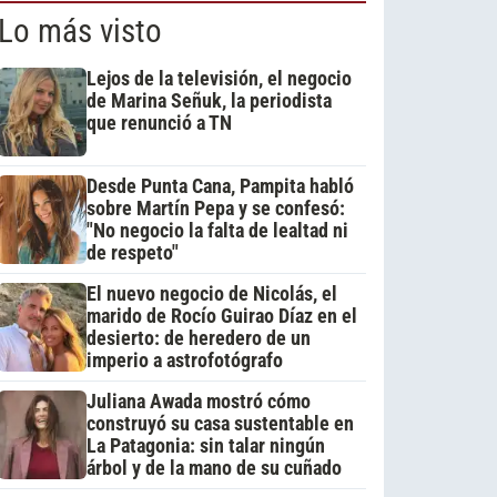
Lo más visto
Lejos de la televisión, el negocio
de Marina Señuk, la periodista
que renunció a TN
Desde Punta Cana, Pampita habló
sobre Martín Pepa y se confesó:
"No negocio la falta de lealtad ni
de respeto"
El nuevo negocio de Nicolás, el
marido de Rocío Guirao Díaz en el
desierto: de heredero de un
imperio a astrofotógrafo
Juliana Awada mostró cómo
construyó su casa sustentable en
La Patagonia: sin talar ningún
árbol y de la mano de su cuñado