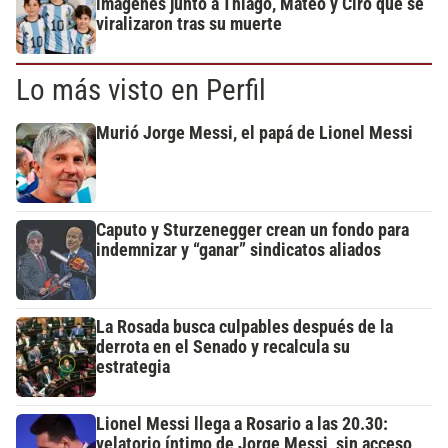
imágenes junto a Thiago, Mateo y Ciro que se
viralizaron tras su muerte
Lo más visto en Perfil
Murió Jorge Messi, el papá de Lionel Messi
Caputo y Sturzenegger crean un fondo para
indemnizar y “ganar” sindicatos aliados
La Rosada busca culpables después de la
derrota en el Senado y recalcula su
estrategia
Lionel Messi llega a Rosario a las 20.30:
velatorio íntimo de Jorge Messi, sin acceso