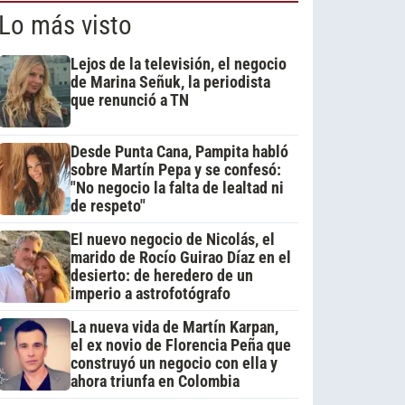
Lo más visto
Lejos de la televisión, el negocio
de Marina Señuk, la periodista
que renunció a TN
Desde Punta Cana, Pampita habló
sobre Martín Pepa y se confesó:
"No negocio la falta de lealtad ni
de respeto"
El nuevo negocio de Nicolás, el
marido de Rocío Guirao Díaz en el
desierto: de heredero de un
imperio a astrofotógrafo
La nueva vida de Martín Karpan,
el ex novio de Florencia Peña que
construyó un negocio con ella y
ahora triunfa en Colombia