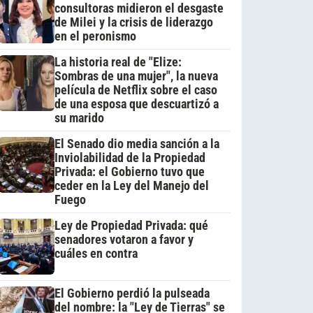
consultoras midieron el desgaste
de Milei y la crisis de liderazgo
en el peronismo
La historia real de "Elize:
Sombras de una mujer", la nueva
película de Netflix sobre el caso
de una esposa que descuartizó a
su marido
El Senado dio media sanción a la
Inviolabilidad de la Propiedad
Privada: el Gobierno tuvo que
ceder en la Ley del Manejo del
Fuego
Ley de Propiedad Privada: qué
senadores votaron a favor y
cuáles en contra
El Gobierno perdió la pulseada
del nombre: la "Ley de Tierras" se