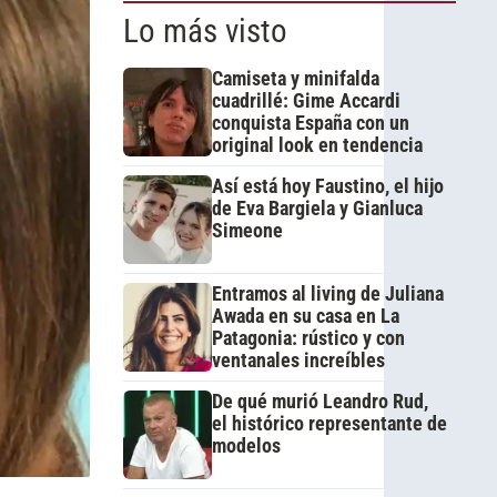
Lo más visto
Camiseta y minifalda
cuadrillé: Gime Accardi
conquista España con un
original look en tendencia
Así está hoy Faustino, el hijo
de Eva Bargiela y Gianluca
Simeone
Entramos al living de Juliana
Awada en su casa en La
Patagonia: rústico y con
ventanales increíbles
De qué murió Leandro Rud,
el histórico representante de
modelos