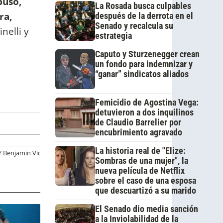
puso,
La Rosada busca culpables
ra,
después de la derrota en el
Senado y recalcula su
nelli y
estrategia
.
Caputo y Sturzenegger crean
un fondo para indemnizar y
“ganar” sindicatos aliados
Femicidio de Agostina Vega:
detuvieron a dos inquilinos
de Claudio Barrelier por
encubrimiento agravado
La historia real de "Elize:
Y Benjamin Vicuña
Sombras de una mujer", la
nueva película de Netflix
sobre el caso de una esposa
que descuartizó a su marido
El Senado dio media sanción
a la Inviolabilidad de la