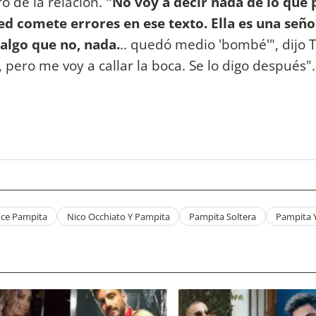
o de la relación.
"No voy a decir nada de lo que 
ted comete errores en ese texto. Ella es una seño
algo que no, nada.
.. quedó medio 'bombé'", dijo Ti
 pero me voy a callar la boca. Se lo digo después"
ce Pampita
Nico Occhiato Y Pampita
Pampita Soltera
Pampita 