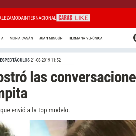
ALEZA
MODA
INTERNACIONAL
CARAS MIAMI
TA
MORIA CASÁN
JUAN MINUJÍN
HERMANA VERÓNICA
CARAS BRASIL
CARAS URUGUAY
ESPECTÁCULOS
21-08-2019 11:52
stró las conversacion
mpita
que envió a la top modelo.