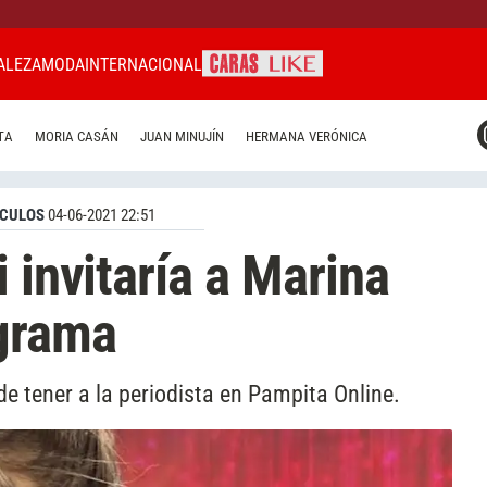
ALEZA
MODA
INTERNACIONAL
CARAS MIAMI
TA
MORIA CASÁN
JUAN MINUJÍN
HERMANA VERÓNICA
CARAS BRASIL
CARAS URUGUAY
CULOS
04-06-2021 22:51
 invitaría a Marina
ograma
de tener a la periodista en Pampita Online.