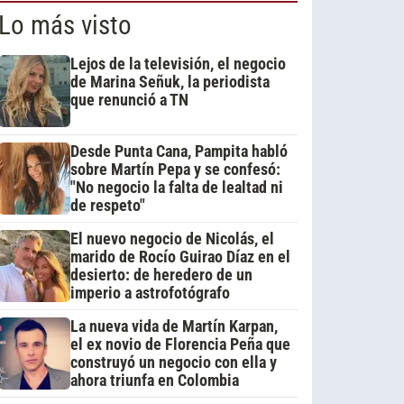
Lo más visto
Lejos de la televisión, el negocio
de Marina Señuk, la periodista
que renunció a TN
Desde Punta Cana, Pampita habló
sobre Martín Pepa y se confesó:
"No negocio la falta de lealtad ni
de respeto"
El nuevo negocio de Nicolás, el
marido de Rocío Guirao Díaz en el
desierto: de heredero de un
imperio a astrofotógrafo
La nueva vida de Martín Karpan,
el ex novio de Florencia Peña que
construyó un negocio con ella y
ahora triunfa en Colombia