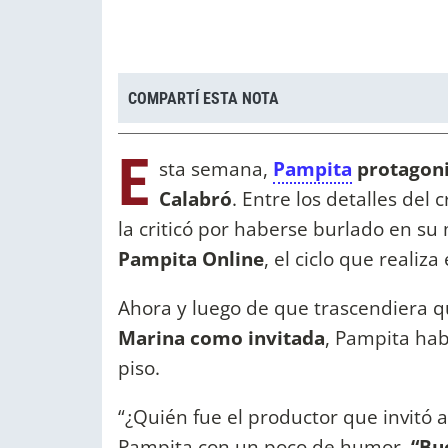
COMPARTÍ ESTA NOTA
E
sta semana,
Pampita
protagoni
Calabró
. Entre los detalles del 
la criticó por haberse burlado en s
Pampita Online
, el ciclo que realiza
Ahora y luego de que trascendiera 
Marina como invitada
, Pampita habl
piso.
“¿Quién fue el productor que invitó 
Pampita con un poco de humor.
“Bu